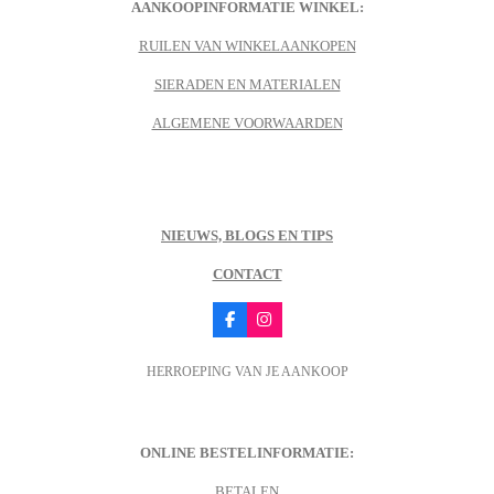
AANKOOPINFORMATIE WINKEL:
RUILEN VAN WINKELAANKOPEN
SIERADEN EN MATERIALEN
ALGEMENE VOORWAARDEN
NIEUWS, BLOGS EN TIPS
CONTACT
F
I
a
n
c
s
HERROEPING VAN JE AANKOOP
e
t
b
a
o
g
o
r
k
a
m
ONLINE BESTELINFORMATIE:
BETALEN