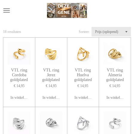
Ga
direct
naar
de
hoofdinhoud
18 resultaten
Sorteer:
VTL ring
VTL ring
VTL ring
VTL ring
Cordoba
Jerez
Huelva
Almeria
goldplated
goldplated
goldplated
goldplated
€ 14,95
€ 14,95
€ 14,95
€ 14,95
In winkelwagen
In winkelwagen
In winkelwagen
In winkelwagen