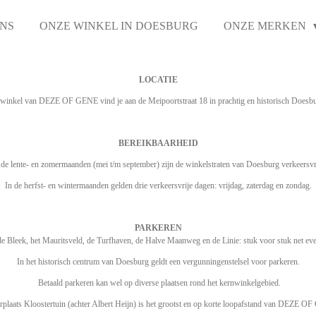
NS
ONZE WINKEL IN DOESBURG
ONZE MERKEN
LOCATIE
winkel van DEZE OF GENE vind je aan de Meipoortstraat 18 in prachtig en historisch Doesb
BEREIKBAARHEID
 de lente- en zomermaanden (mei t/m september) zijn de winkelstraten van Doesburg verkeersvr
In de herfst- en wintermaanden gelden drie verkeersvrije dagen: vrijdag, zaterdag en zondag.
PARKEREN
de Bleek, het Mauritsveld, de Turfhaven, de Halve Maanweg en de Linie: stuk voor stuk net ev
In het historisch centrum van Doesburg geldt een vergunningenstelsel voor parkeren.
Betaald parkeren kan wel op diverse plaatsen rond het kernwinkelgebied.
rplaats Kloostertuin (achter Albert Heijn) is het grootst en op korte loopafstand van DEZE O