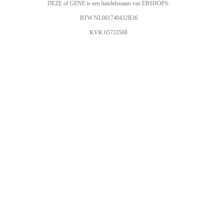
DEZE of GENE is een handelsnaam van EBSHOPS:
BTW NL001740432B36
KVK 65733568