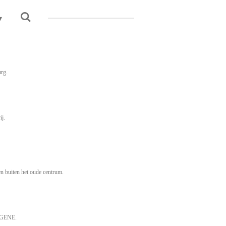
urg.
ij.
en buiten het oude centrum.
F GENE.