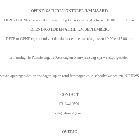
OPENINGSTIJDEN OKTOBER T/M MAART:
DEZE of GENE is geopend van woensdag tot en met zaterdag tussen 10:00 en 17:00 uur.
OPENINGSTIJDEN APRIL T/M SEPTEMBER:
DEZE of GENE is geopend van dinsdag tot en met zaterdag tussen 10:00 en 17:00 uur.
1e Paasdag, 1e Pinksterdag, 1e Kerstdag en Nieuwjaarsdag zijn we altijd gesloten.
peciale openingstijden op zondagen, op en rond feestdagen en in schoolvakanties: zie
NIEUWS
CONTACT
0313-410590
info@dezeofgene.nl
OVERIG