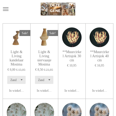
Ga
direct
naar
de
hoofdinhoud
Sale!
Sale!
Light &
Light &
**Muurcirke
**Muurcirke
Living
Living
l Artisjok 30
l Artisjok 40
kandelaar
siervaasje
cm
cm
Mosima
Mosima
€ 10,95
€ 16,95
€ 6,00
€ 8,50
€ 15,95
€ 21,95
In winkelwagen
In winkelwagen
In winkelwagen
In winkelwagen