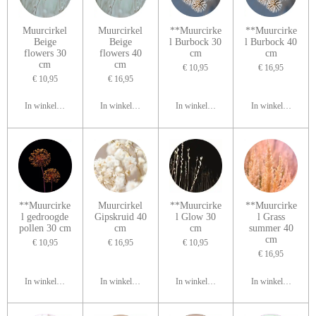
Muurcirkel
Muurcirkel
**Muurcirke
**Muurcirke
Beige
Beige
l Burbock 30
l Burbock 40
flowers 30
flowers 40
cm
cm
cm
cm
€ 10,95
€ 16,95
€ 10,95
€ 16,95
In winkelwagen
In winkelwagen
In winkelwagen
In winkelwagen
**Muurcirke
Muurcirkel
**Muurcirke
**Muurcirke
l gedroogde
Gipskruid 40
l Glow 30
l Grass
pollen 30 cm
cm
cm
summer 40
cm
€ 10,95
€ 16,95
€ 10,95
€ 16,95
In winkelwagen
In winkelwagen
In winkelwagen
In winkelwagen