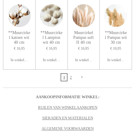
**Muurcirke
**Muurcirke
Muurcirkel
**Muurcirke
l katoen wit
l Lampion
Pampas soft
l Pampas wit
40 cm
wit 40 cm
II 40 cm
30 cm
€ 16,95
€ 16,95
€ 16,95
€ 10,95
In winkelwagen
In winkelwagen
In winkelwagen
In winkelwagen
1
2
AANKOOPINFORMATIE WINKEL:
RUILEN VAN WINKELAANKOPEN
SIERADEN EN MATERIALEN
ALGEMENE VOORWAARDEN