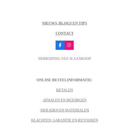
NIEUWS, BLOGS EN TIPS
CONTACT
F
I
a
n
c
s
HERROEPING VAN JE AANKOOP
e
t
b
a
o
g
o
r
k
a
m
ONLINE BESTELINFORMATIE:
BETALEN
AFHALEN EN BEZORGEN
SIERADEN EN MATERIALEN
KLACHTEN, GARANTIE EN RETOUREN