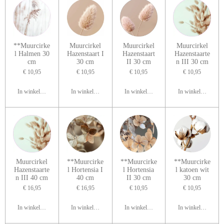
**Muurcirke
Muurcirkel
Muurcirkel
Muurcirkel
l Halmen 30
Hazenstaart I
Hazenstaart
Hazenstaarte
cm
30 cm
II 30 cm
n III 30 cm
€ 10,95
€ 10,95
€ 10,95
€ 10,95
In winkelwagen
In winkelwagen
In winkelwagen
In winkelwagen
Muurcirkel
**Muurcirke
**Muurcirke
**Muurcirke
Hazenstaarte
l Hortensia I
l Hortensia
l katoen wit
n III 40 cm
40 cm
II 30 cm
30 cm
€ 16,95
€ 16,95
€ 10,95
€ 10,95
In winkelwagen
In winkelwagen
In winkelwagen
In winkelwagen