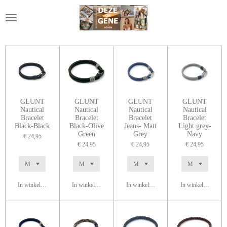
Ga
direct
naar
de
hoofdinhoud
GLUNT
GLUNT
GLUNT
GLUNT
Nautical
Nautical
Nautical
Nautical
Bracelet
Bracelet
Bracelet
Bracelet
Black-Black
Black-Olive
Jeans- Matt
Light grey-
Green
Grey
Navy
€ 24,95
€ 24,95
€ 24,95
€ 24,95
In winkelwagen
In winkelwagen
In winkelwagen
In winkelwagen