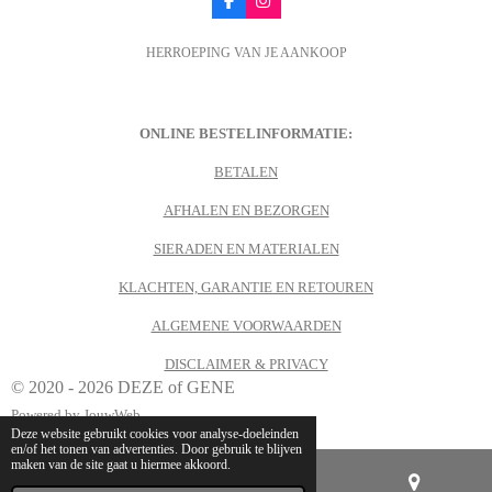
F
I
a
n
c
s
HERROEPING VAN JE AANKOOP
e
t
b
a
o
g
o
r
k
a
m
ONLINE BESTELINFORMATIE:
BETALEN
AFHALEN EN BEZORGEN
SIERADEN EN MATERIALEN
KLACHTEN, GARANTIE EN RETOUREN
ALGEMENE VOORWAARDEN
DISCLAIMER & PRIVACY
© 2020 - 2026 DEZE of GENE
Powered by
JouwWeb
Deze website gebruikt cookies voor analyse-doeleinden
en/of het tonen van advertenties. Door gebruik te blijven
maken van de site gaat u hiermee akkoord.