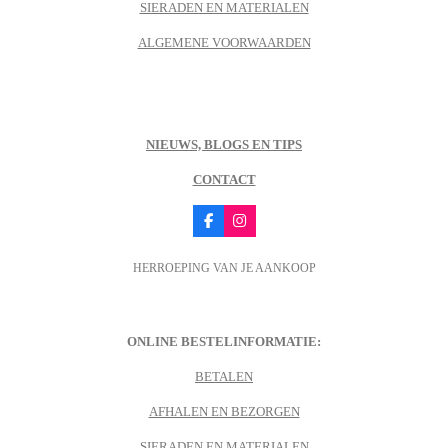
SIERADEN EN MATERIALEN
ALGEMENE VOORWAARDEN
NIEUWS, BLOGS EN TIPS
CONTACT
F
I
a
n
c
s
HERROEPING VAN JE AANKOOP
e
t
b
a
o
g
o
r
k
a
m
ONLINE BESTELINFORMATIE:
BETALEN
AFHALEN EN BEZORGEN
SIERADEN EN MATERIALEN