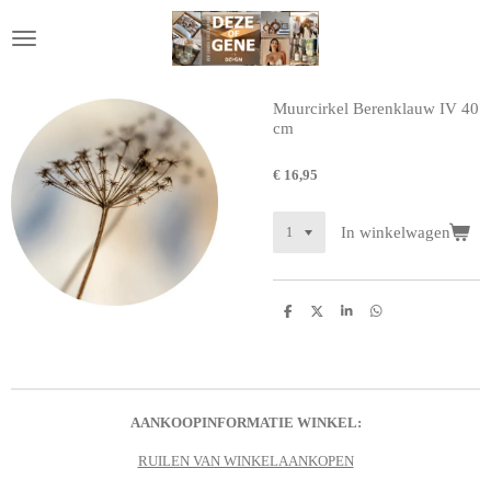
Ga
direct
naar
de
hoofdinhoud
Muurcirkel Berenklauw IV 40
cm
€ 16,95
In winkelwagen
D
D
S
D
e
e
h
e
l
e
a
l
e
l
r
e
n
e
n
AANKOOPINFORMATIE WINKEL:
RUILEN VAN WINKELAANKOPEN