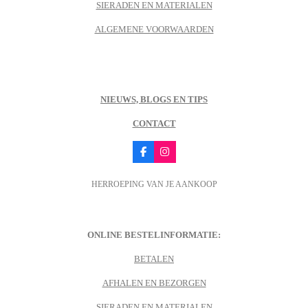
SIERADEN EN MATERIALEN
ALGEMENE VOORWAARDEN
NIEUWS, BLOGS EN TIPS
CONTACT
F
I
a
n
c
s
HERROEPING VAN JE AANKOOP
e
t
b
a
o
g
o
r
k
a
m
ONLINE BESTELINFORMATIE:
BETALEN
AFHALEN EN BEZORGEN
SIERADEN EN MATERIALEN