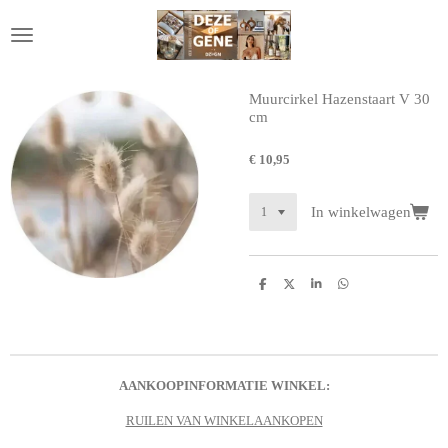
Ga
direct
naar
de
hoofdinhoud
Muurcirkel Hazenstaart V 30
cm
€ 10,95
In winkelwagen
D
D
S
D
e
e
h
e
l
e
a
l
e
l
r
e
n
e
n
AANKOOPINFORMATIE WINKEL:
RUILEN VAN WINKELAANKOPEN