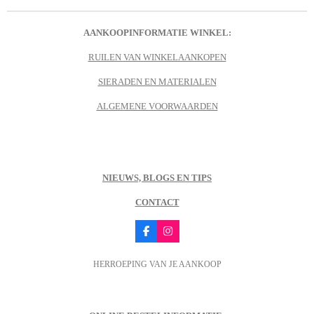
AANKOOPINFORMATIE WINKEL:
RUILEN VAN WINKELAANKOPEN
SIERADEN EN MATERIALEN
ALGEMENE VOORWAARDEN
NIEUWS, BLOGS EN TIPS
CONTACT
F
I
a
n
c
s
HERROEPING VAN JE AANKOOP
e
t
b
a
o
g
o
r
k
a
m