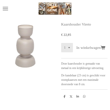
Ga
direct
naar
de
hoofdinhoud
Kaarshouder Vireto
€ 22,95
In winkelwagen
Deze kaarshouder is gemaakt van
metaal in een krijtkleurige uitvoering.
De kandelaar (23 cm) is geschikt voor
stompkaarsen met een maximale
doorsnede van 8 cm.
D
D
S
D
e
e
h
e
l
e
a
l
e
l
r
e
n
e
n