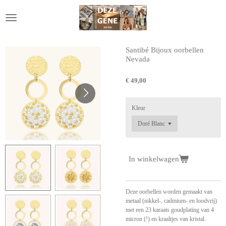
Ga
direct
naar
de
hoofdinhoud
Santibé Bijoux oorbellen
Nevada
€ 49,00
Kleur
In winkelwagen
Deze oorbellen worden gemaakt van
metaal (nikkel-, cadmium- en loodvrij)
met een 23 karaats goudplating van 4
micron (!) en kraaltjes van kristal.