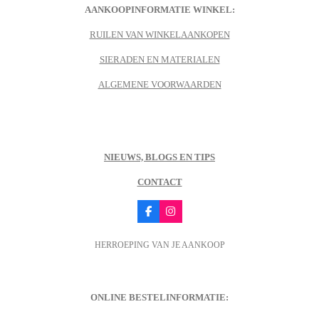
AANKOOPINFORMATIE WINKEL:
RUILEN VAN WINKELAANKOPEN
SIERADEN EN MATERIALEN
ALGEMENE VOORWAARDEN
NIEUWS, BLOGS EN TIPS
CONTACT
F
I
a
n
c
s
HERROEPING VAN JE AANKOOP
e
t
b
a
o
g
o
r
k
a
m
ONLINE BESTELINFORMATIE: