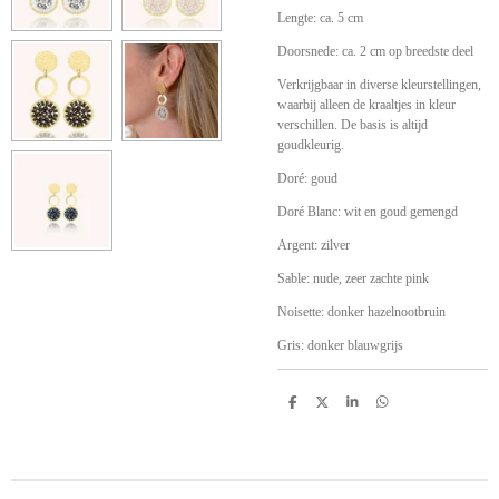
Lengte: ca. 5 cm
Doorsnede: ca. 2 cm op breedste deel
Verkrijgbaar in diverse kleurstellingen,
waarbij alleen de kraaltjes in kleur
verschillen. De basis is altijd
goudkleurig.
Doré: goud
Doré Blanc: wit en goud gemengd
Argent: zilver
Sable: nude, zeer zachte pink
Noisette: donker hazelnootbruin
Gris: donker blauwgrijs
D
D
S
D
e
e
h
e
l
e
a
l
e
l
r
e
n
e
n