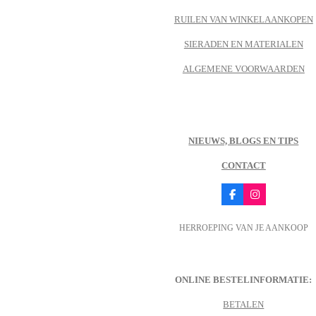
RUILEN VAN WINKELAANKOPEN
SIERADEN EN MATERIALEN
ALGEMENE VOORWAARDEN
NIEUWS, BLOGS EN TIPS
CONTACT
F
I
a
n
c
s
HERROEPING VAN JE AANKOOP
e
t
b
a
o
g
o
r
k
a
m
ONLINE BESTELINFORMATIE:
BETALEN