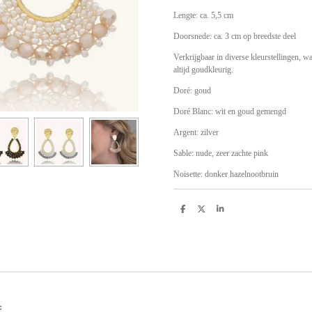
Lengte: ca. 5,5 cm
Doorsnede: ca. 3 cm op breedste deel
Verkrijgbaar in diverse kleurstellingen, waa
altijd goudkleurig.
Doré: goud
Doré Blanc: wit en goud gemengd
Argent: zilver
Sable: nude, zeer zachte pink
Noisette: donker hazelnootbruin
D
D
S
e
e
h
l
e
a
e
l
r
n
e
: