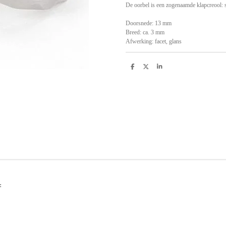
De oorbel is een zogenaamde klapcreool: s
Doorsnede: 13 mm
Breed: ca. 3 mm
Afwerking: facet, glans
D
D
S
e
e
h
l
e
a
e
l
r
n
e
: