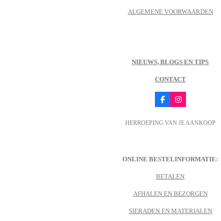
ALGEMENE VOORWAARDEN
NIEUWS, BLOGS EN TIPS
CONTACT
F
I
a
n
c
s
HERROEPING VAN JE AANKOOP
e
t
b
a
o
g
o
r
k
a
m
ONLINE BESTELINFORMATIE:
BETALEN
AFHALEN EN BEZORGEN
SIERADEN EN MATERIALEN