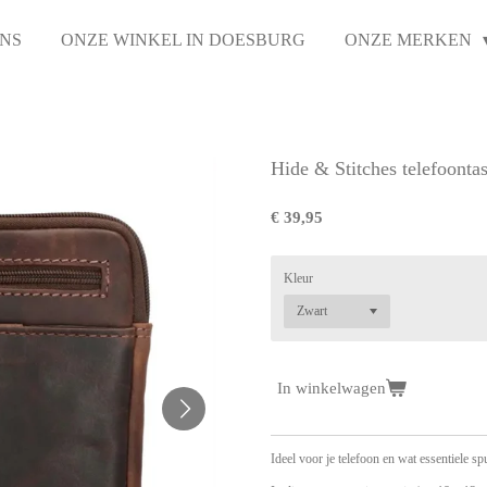
NS
ONZE WINKEL IN DOESBURG
ONZE MERKEN
Hide & Stitches telefoonta
€ 39,95
Kleur
In winkelwagen
Ideel voor je telefoon en wat essentiele spu