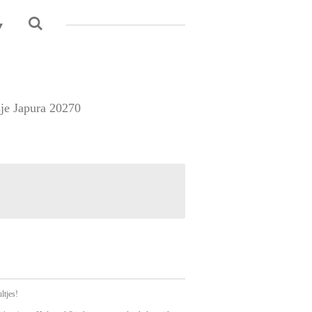
sje Japura 20270
ltjes!