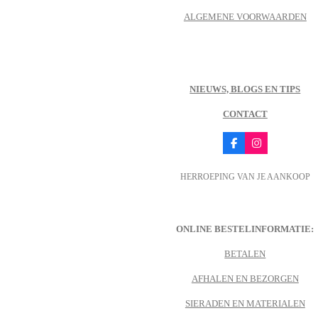
ALGEMENE VOORWAARDEN
NIEUWS, BLOGS EN TIPS
CONTACT
F
I
a
n
c
s
HERROEPING VAN JE AANKOOP
e
t
b
a
o
g
o
r
k
a
m
ONLINE BESTELINFORMATIE:
BETALEN
AFHALEN EN BEZORGEN
SIERADEN EN MATERIALEN