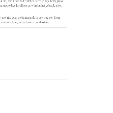
x 4 cm) van Hide and Stitches neem je al je belangrijke
en geweldige kwalliteit en word in het gebruik alleen
k met rits. Aan de binnenzijde is ook nog een klein
s over een fijne, verstelbare schouderriem.