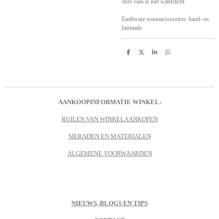
deze vaas is niet waterdicht.
Earthware woonaccessoires: hand- en
fairmade
D
D
S
D
e
e
h
e
l
e
a
l
e
l
r
e
n
e
n
AANKOOPINFORMATIE WINKEL:
RUILEN VAN WINKELAANKOPEN
SIERADEN EN MATERIALEN
ALGEMENE VOORWAARDEN
NIEUWS, BLOGS EN TIPS