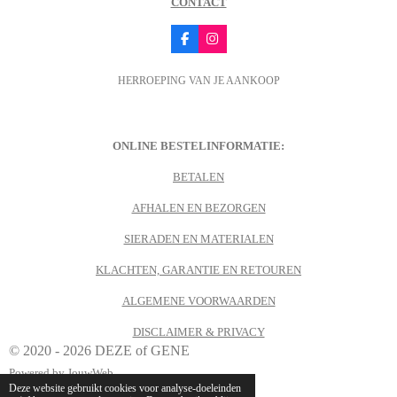
CONTACT
F
I
a
n
c
s
HERROEPING VAN JE AANKOOP
e
t
b
a
o
g
o
r
k
a
m
ONLINE BESTELINFORMATIE:
BETALEN
AFHALEN EN BEZORGEN
SIERADEN EN MATERIALEN
KLACHTEN, GARANTIE EN RETOUREN
ALGEMENE VOORWAARDEN
DISCLAIMER & PRIVACY
© 2020 - 2026 DEZE of GENE
Powered by
JouwWeb
Deze website gebruikt cookies voor analyse-doeleinden