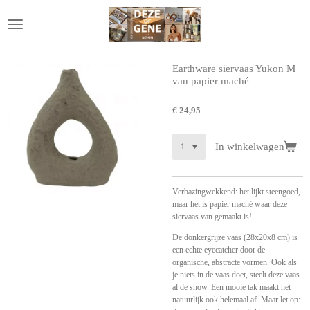
Ga
direct
naar
de
hoofdinhoud
Earthware siervaas Yukon M
van papier maché
€ 24,95
In winkelwagen
Verbazingwekkend: het lijkt steengoed,
maar het is papier maché waar deze
siervaas van gemaakt is!
De donkergrijze vaas (28x20x8 cm) is
een echte eyecatcher door de
organische, abstracte vormen. Ook als
je niets in de vaas doet, steelt deze vaas
al de show. Een mooie tak maakt het
natuurlijk ook helemaal af. Maar let op: