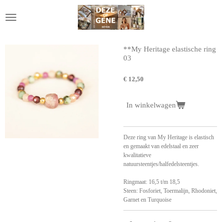
Ga
direct
naar
de
hoofdinhoud
**My Heritage elastische ring
03
€ 12,50
In winkelwagen
Deze ring van My Heritage is elastisch
en gemaakt van edelstaal en zeer
kwalitatieve
natuursteentjes/halfedelsteentjes.
Ringmaat: 16,5 t/m 18,5
Steen: Fosforiet, Toermalijn, Rhodoniet,
Garnet en Turquoise