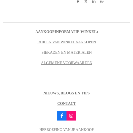
D
D
S
D
e
e
h
e
l
e
a
l
e
l
r
e
n
e
n
AANKOOPINFORMATIE WINKEL:
RUILEN VAN WINKELAANKOPEN
SIERADEN EN MATERIALEN
ALGEMENE VOORWAARDEN
NIEUWS, BLOGS EN TIPS
CONTACT
F
I
a
n
c
s
HERROEPING VAN JE AANKOOP
e
t