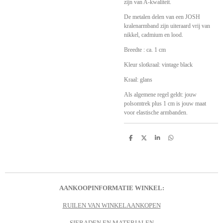
zijn van A-kwaliteit.
De metalen delen van een JOSH
kralenarmband zijn uiteraard vrij van
nikkel, cadmium en lood.
Breedte : ca. 1 cm
Kleur slotkraal: vintage black
Kraal: glans
Als algemene regel geldt: jouw
polsomtrek plus 1 cm is jouw maat
voor elastische armbanden.
D
D
S
D
e
e
h
e
l
e
a
l
e
l
r
e
n
e
n
AANKOOPINFORMATIE WINKEL:
RUILEN VAN WINKELAANKOPEN
SIERADEN EN MATERIALEN