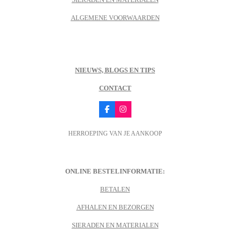
ALGEMENE VOORWAARDEN
NIEUWS, BLOGS EN TIPS
CONTACT
F
I
a
n
c
s
HERROEPING VAN JE AANKOOP
e
t
b
a
o
g
o
r
k
a
m
ONLINE BESTELINFORMATIE:
BETALEN
AFHALEN EN BEZORGEN
SIERADEN EN MATERIALEN