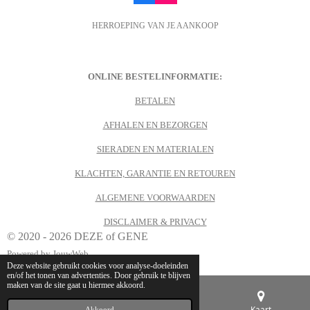
a
n
c
s
HERROEPING VAN JE AANKOOP
e
t
b
a
o
g
o
r
k
a
m
ONLINE BESTELINFORMATIE:
BETALEN
AFHALEN EN BEZORGEN
SIERADEN EN MATERIALEN
KLACHTEN, GARANTIE EN RETOUREN
ALGEMENE VOORWAARDEN
DISCLAIMER & PRIVACY
© 2020 - 2026 DEZE of GENE
Powered by
JouwWeb
Deze website gebruikt cookies voor analyse-doeleinden
en/of het tonen van advertenties. Door gebruik te blijven
maken van de site gaat u hiermee akkoord.
E-mailadres
Telefoonnummer
Kaart
Akkoord