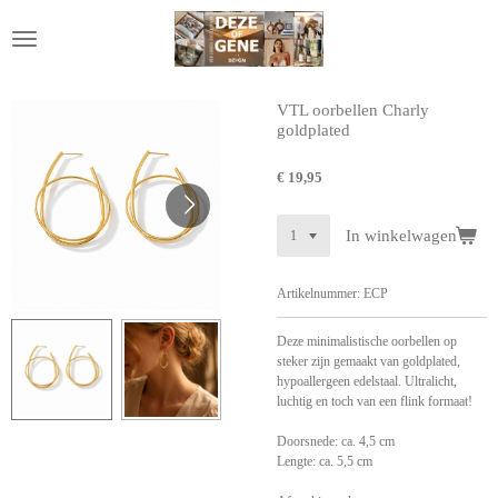
Ga
direct
naar
de
hoofdinhoud
VTL oorbellen Charly
goldplated
€ 19,95
In winkelwagen
Artikelnummer:
ECP
Deze minimalistische oorbellen op
steker zijn gemaakt van goldplated,
hypoallergeen edelstaal. Ultralicht,
luchtig en toch van een flink formaat!
Doorsnede: ca. 4,5 cm
Lengte: ca. 5,5 cm