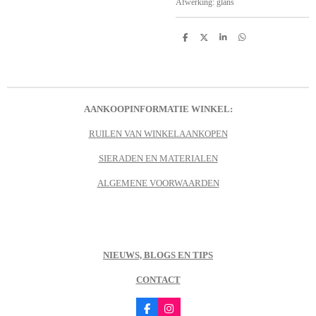
Afwerking: glans
D
D
S
D
e
e
h
e
l
e
a
l
e
l
r
e
n
e
n
AANKOOPINFORMATIE WINKEL:
RUILEN VAN WINKELAANKOPEN
SIERADEN EN MATERIALEN
ALGEMENE VOORWAARDEN
NIEUWS, BLOGS EN TIPS
CONTACT
F
I