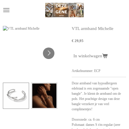
Ga
direct
naar
de
hoofdinhoud
VTL armband Michelle
€ 29,95
In winkelwagen
Artikelnummer:
ECP
Deze armband van hypoallergeen
edelstaal is een zogenaamde "open
bangle". Je klemt de armband om de
pols. Het prachtige design van deze
bangle verzekert je van veel
complimentjes!
Doorsnede: ca. 6 cm
Polsmaat: dames S t/m regular (zeer