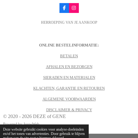
F
I
a
n
c
s
HERROEPING VAN JE AANKOOP
e
t
b
a
o
g
o
r
k
a
m
ONLINE BESTELINFORMATIE:
BETALEN
AFHALEN EN BEZORGEN
SIERADEN EN MATERIALEN
KLACHTEN, GARANTIE EN RETOUREN
ALGEMENE VOORWAARDEN
DISCLAIMER & PRIVACY
© 2020 - 2026 DEZE of GENE
Powered by
JouwWeb
Deze website gebruikt cookies voor analyse-doeleinden
en/of het tonen van advertenties. Door gebruik te blijven