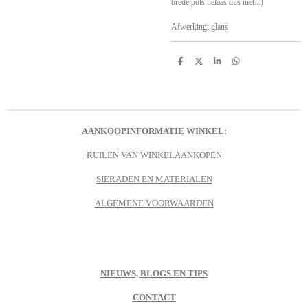
brede pols helaas dus niet...)
Afwerking: glans
D
D
S
D
e
e
h
e
l
e
a
l
e
l
r
e
n
e
n
AANKOOPINFORMATIE WINKEL:
RUILEN VAN WINKELAANKOPEN
SIERADEN EN MATERIALEN
ALGEMENE VOORWAARDEN
NIEUWS, BLOGS EN TIPS
CONTACT