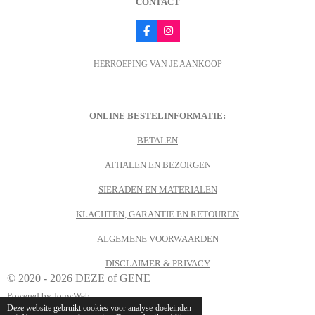
CONTACT
F
I
a
n
c
s
HERROEPING VAN JE AANKOOP
e
t
b
a
o
g
o
r
k
a
m
ONLINE BESTELINFORMATIE:
BETALEN
AFHALEN EN BEZORGEN
SIERADEN EN MATERIALEN
KLACHTEN, GARANTIE EN RETOUREN
ALGEMENE VOORWAARDEN
DISCLAIMER & PRIVACY
© 2020 - 2026 DEZE of GENE
Powered by
JouwWeb
Deze website gebruikt cookies voor analyse-doeleinden