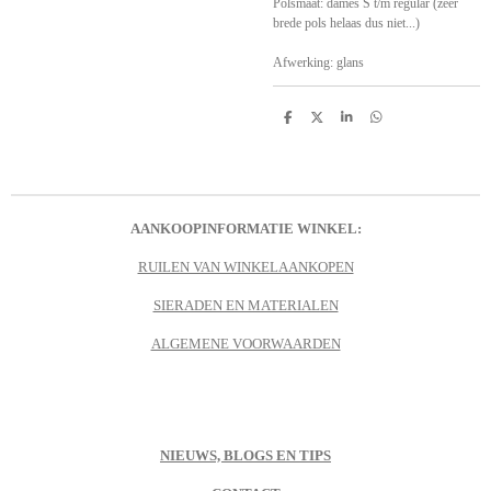
Polsmaat: dames S t/m regular (zeer
brede pols helaas dus niet...)
Afwerking: glans
D
D
S
D
e
e
h
e
l
e
a
l
e
l
r
e
n
e
n
AANKOOPINFORMATIE WINKEL:
RUILEN VAN WINKELAANKOPEN
SIERADEN EN MATERIALEN
ALGEMENE VOORWAARDEN
NIEUWS, BLOGS EN TIPS