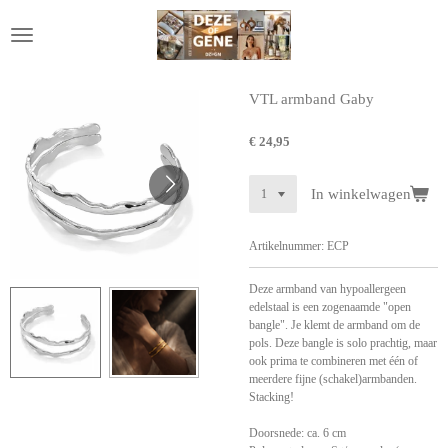
Ga
direct
naar
de
hoofdinhoud
VTL armband Gaby
€ 24,95
In winkelwagen
Artikelnummer:
ECP
Deze armband van hypoallergeen
edelstaal is een zogenaamde "open
bangle". Je klemt de armband om de
pols. Deze bangle is solo prachtig, maar
ook prima te combineren met één of
meerdere fijne (schakel)armbanden.
Stacking!
Doorsnede: ca. 6 cm