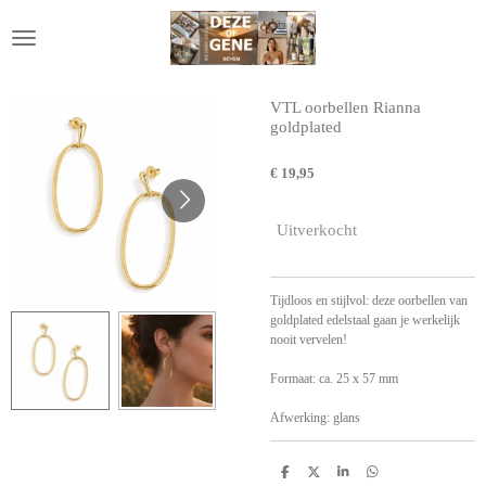
Ga
direct
naar
de
hoofdinhoud
VTL oorbellen Rianna
goldplated
€ 19,95
Uitverkocht
Tijdloos en stijlvol: deze oorbellen van
goldplated edelstaal gaan je werkelijk
nooit vervelen!
Formaat: ca. 25 x 57 mm
Afwerking: glans
D
D
S
D