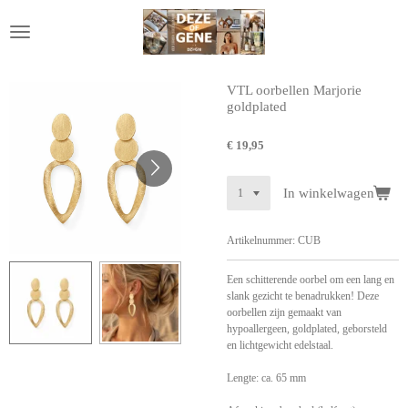
Ga
direct
naar
de
hoofdinhoud
VTL oorbellen Marjorie
goldplated
€ 19,95
In winkelwagen
Artikelnummer:
CUB
Een schitterende oorbel om een lang en
slank gezicht te benadrukken! Deze
oorbellen zijn gemaakt van
hypoallergeen, goldplated, geborsteld
en lichtgewicht edelstaal.
Lengte: ca. 65 mm