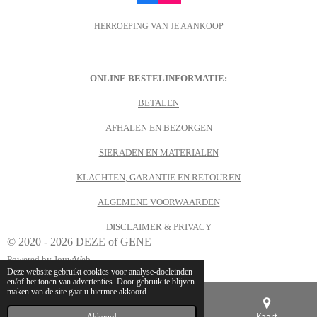
a
n
c
s
HERROEPING VAN JE AANKOOP
e
t
b
a
o
g
o
r
k
a
m
ONLINE BESTELINFORMATIE:
BETALEN
AFHALEN EN BEZORGEN
SIERADEN EN MATERIALEN
KLACHTEN, GARANTIE EN RETOUREN
ALGEMENE VOORWAARDEN
DISCLAIMER & PRIVACY
© 2020 - 2026 DEZE of GENE
Powered by
JouwWeb
Deze website gebruikt cookies voor analyse-doeleinden
en/of het tonen van advertenties. Door gebruik te blijven
maken van de site gaat u hiermee akkoord.
E-mailadres
Telefoonnummer
Kaart
Akkoord