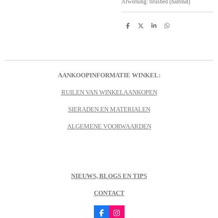
Afwerking: brushed (halfmat)
D
D
S
D
e
e
h
e
l
e
a
l
e
l
r
e
n
e
n
AANKOOPINFORMATIE WINKEL:
RUILEN VAN WINKELAANKOPEN
SIERADEN EN MATERIALEN
ALGEMENE VOORWAARDEN
NIEUWS, BLOGS EN TIPS
CONTACT
F
I