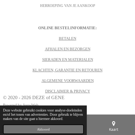
c
s
HERROEPING VAN JE AANKOOP
e
t
b
a
o
g
o
r
k
a
m
ONLINE BESTELINFORMATIE:
BETALEN
AFHALEN EN BEZORGEN
SIERADEN EN MATERIALEN
KLACHTEN, GARANTIE EN RETOUREN
ALGEMENE VOORWAARDEN
DISCLAIMER & PRIVACY
© 2020 - 2026 DEZE of GENE
Powered by
JouwWeb
Deze website gebruikt cookies voor analyse-doeleinden
en/of het tonen van advertenties. Door gebruik te blijven
maken van de site gaat u hiermee akkoord.
E-mailadres
Telefoonnummer
Kaart
Akkoord