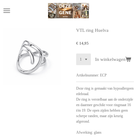
Ga
direct
naar
de
hoofdinhoud
VTL ring Huelva
€ 14,95
In winkelwagen
Artikelnummer:
ECP
Deze ring is gemaakt van hypoallergeen
edelstaal.
De ring is verstelbaar aan de onderzijde
en daarmee geschikt voor ringmaat 16
t/m 19. De open zijden hebben geen
scherpe randen, maar zijn keurig
afgerond.
Afwerking: glans