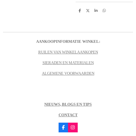
D
D
S
D
e
e
h
e
l
e
a
l
e
l
r
e
n
e
n
AANKOOPINFORMATIE WINKEL:
RUILEN VAN WINKELAANKOPEN
SIERADEN EN MATERIALEN
ALGEMENE VOORWAARDEN
NIEUWS, BLOGS EN TIPS
CONTACT
F
I
a
n