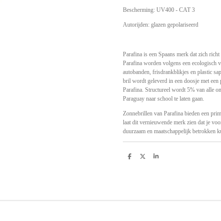
Bescherming: UV400 - CAT 3
Autorijden: glazen gepolariseerd
Parafina is een Spaans merk dat zich rich
Parafina worden volgens een ecologisch 
autobanden, frisdrankblikjes en plastic s
bril wordt geleverd in een doosje met een
Parafina. Structureel wordt 5% van alle o
Paraguay naar school te laten gaan.
Zonnebrillen van Parafina bieden een pri
laat dit vernieuwende merk zien dat je voor
duurzaam en maatschappelijk betrokken k
D
D
S
e
e
h
l
e
a
e
l
r
n
e