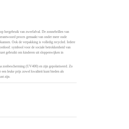
t op hergebruik van zwerfafval. De zonnebrillen van
verantwoord proces gemaakt van onder meer oude
apkannen. Ook de verpakking is volledig recycled. Iedere
 potlood: symbool voor de sociale betrokkenheid van
mzet gebruikt om kinderen uit sloppenwijken in
ma zonbescherming (UV400) en zijn gepolariseerd. Zo
 een leuke prijs zowel kwaliteit kunt bieden als
unt zijn.