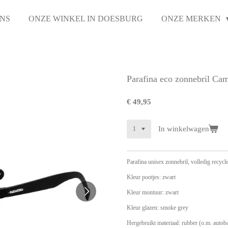
NS
ONZE WINKEL IN DOESBURG
ONZE MERKEN
Parafina eco zonnebril 
€ 49,95
In winkelwagen
Parafina unisex zonnebril, volledig recycl
Kleur pootjes: zwart
Kleur montuur: zwart
Kleur glazen: smoke grey
Hergebruikt materiaal: rubber (o.m. autob