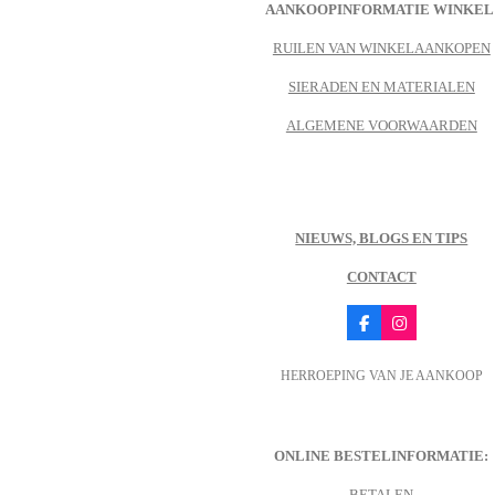
AANKOOPINFORMATIE WINKEL
RUILEN VAN WINKELAANKOPEN
SIERADEN EN MATERIALEN
ALGEMENE VOORWAARDEN
NIEUWS, BLOGS EN TIPS
CONTACT
F
I
a
n
c
s
HERROEPING VAN JE AANKOOP
e
t
b
a
o
g
o
r
k
a
m
ONLINE BESTELINFORMATIE:
BETALEN