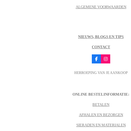
ALGEMENE VOORWAARDEN
NIEUWS, BLOGS EN TIPS
CONTACT
F
I
a
n
c
s
HERROEPING VAN JE AANKOOP
e
t
b
a
o
g
o
r
k
a
m
ONLINE BESTELINFORMATIE:
BETALEN
AFHALEN EN BEZORGEN
SIERADEN EN MATERIALEN