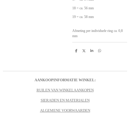
18 = ca. 56 mm
19 = ca. 58 mm
Afmeting per individuele ring ca. 0,8
mm
D
D
S
D
e
e
h
e
l
e
a
l
e
l
r
e
n
e
n
AANKOOPINFORMATIE WINKEL:
RUILEN VAN WINKELAANKOPEN
SIERADEN EN MATERIALEN
ALGEMENE VOORWAARDEN