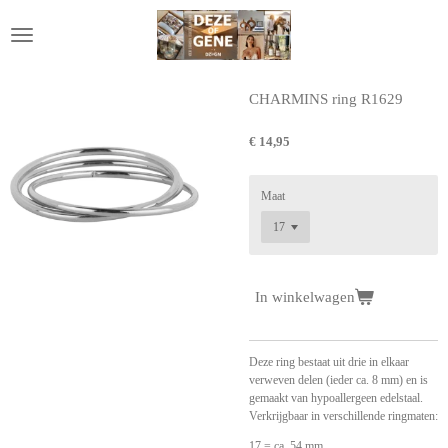
Ga
direct
naar
de
hoofdinhoud
CHARMINS ring R1629
€ 14,95
Maat
In winkelwagen
Deze ring bestaat uit drie in elkaar
verweven delen (ieder ca. 8 mm) en is
gemaakt van hypoallergeen edelstaal.
Verkrijgbaar in verschillende ringmaten:
17 = ca. 54 mm