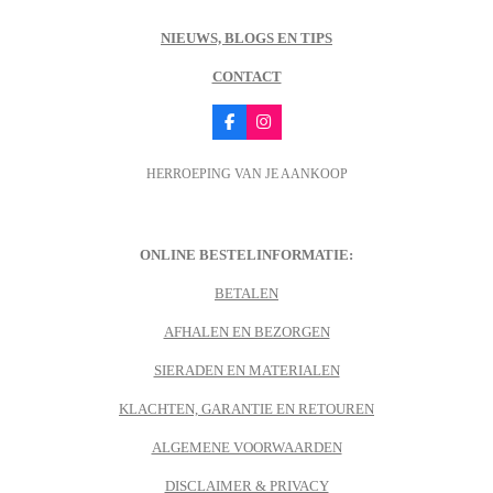
NIEUWS, BLOGS EN TIPS
CONTACT
F
I
a
n
c
s
HERROEPING VAN JE AANKOOP
e
t
b
a
o
g
o
r
k
a
m
ONLINE BESTELINFORMATIE:
BETALEN
AFHALEN EN BEZORGEN
SIERADEN EN MATERIALEN
KLACHTEN, GARANTIE EN RETOUREN
ALGEMENE VOORWAARDEN
DISCLAIMER & PRIVACY