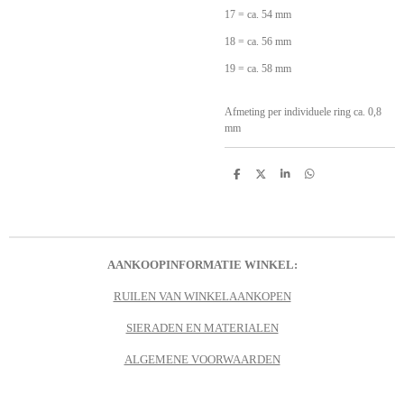
17 = ca. 54 mm
18 = ca. 56 mm
19 = ca. 58 mm
Afmeting per individuele ring ca. 0,8
mm
D
D
S
D
e
e
h
e
l
e
a
l
e
l
r
e
n
e
n
AANKOOPINFORMATIE WINKEL:
RUILEN VAN WINKELAANKOPEN
SIERADEN EN MATERIALEN
ALGEMENE VOORWAARDEN