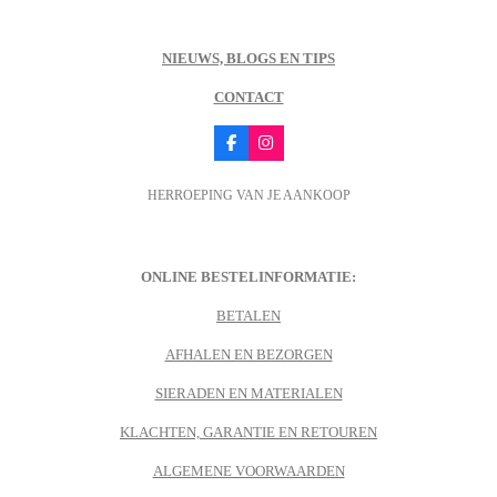
NIEUWS, BLOGS EN TIPS
CONTACT
F
I
a
n
c
s
HERROEPING VAN JE AANKOOP
e
t
b
a
o
g
o
r
k
a
m
ONLINE BESTELINFORMATIE:
BETALEN
AFHALEN EN BEZORGEN
SIERADEN EN MATERIALEN
KLACHTEN, GARANTIE EN RETOUREN
ALGEMENE VOORWAARDEN