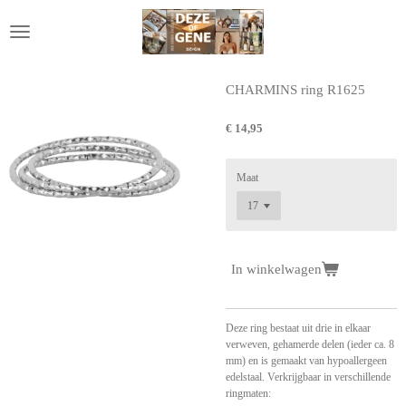
Ga
direct
naar
de
hoofdinhoud
CHARMINS ring R1625
€ 14,95
Maat
In winkelwagen
Deze ring bestaat uit drie in elkaar
verweven, gehamerde delen (ieder ca. 8
mm) en is gemaakt van hypoallergeen
edelstaal. Verkrijgbaar in verschillende
ringmaten: