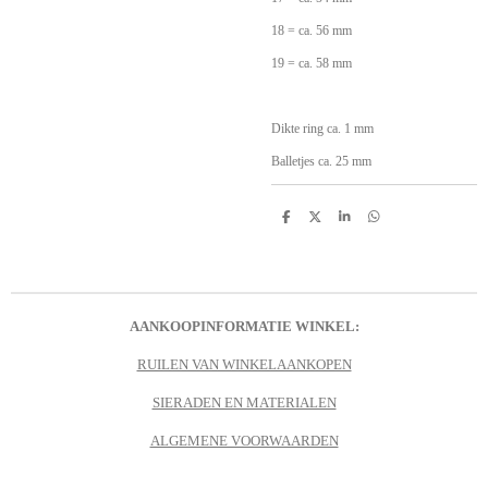
18 = ca. 56 mm
19 = ca. 58 mm
Dikte ring ca. 1 mm
Balletjes ca. 25 mm
D
D
S
D
e
e
h
e
l
e
a
l
e
l
r
e
n
e
n
AANKOOPINFORMATIE WINKEL:
RUILEN VAN WINKELAANKOPEN
SIERADEN EN MATERIALEN
ALGEMENE VOORWAARDEN