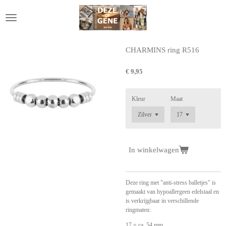
Ga
direct
naar
de
hoofdinhoud
CHARMINS ring R516
€ 9,95
Kleur
Maat
In winkelwagen
Deze ring met "anti-stress balletjes" is
gemaakt van hypoallergeen edelstaal en
is verkrijgbaar in verschillende
ringmaten:
17 = ca. 54 mm