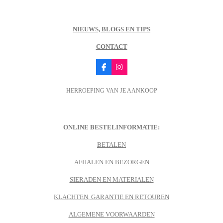
NIEUWS, BLOGS EN TIPS
CONTACT
F
I
a
n
c
s
HERROEPING VAN JE AANKOOP
e
t
b
a
o
g
o
r
k
a
m
ONLINE BESTELINFORMATIE:
BETALEN
AFHALEN EN BEZORGEN
SIERADEN EN MATERIALEN
KLACHTEN, GARANTIE EN RETOUREN
ALGEMENE VOORWAARDEN