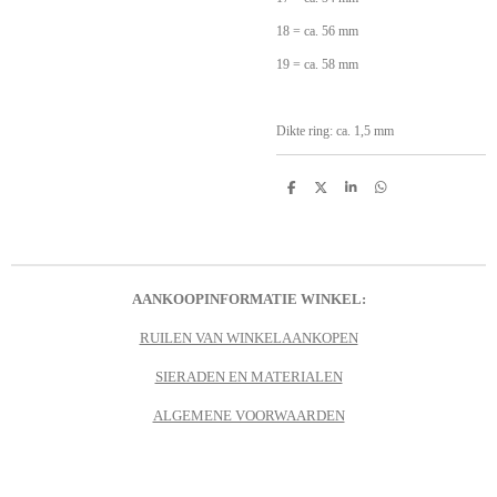
18 = ca. 56 mm
19 = ca. 58 mm
Dikte ring: ca. 1,5 mm
D
D
S
D
e
e
h
e
l
e
a
l
e
l
r
e
n
e
n
AANKOOPINFORMATIE WINKEL:
RUILEN VAN WINKELAANKOPEN
SIERADEN EN MATERIALEN
ALGEMENE VOORWAARDEN