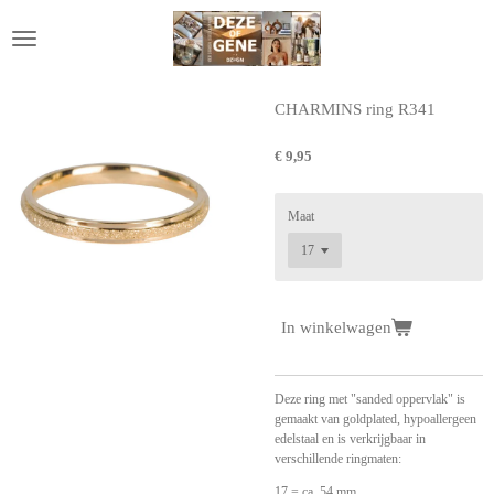
Ga
direct
naar
de
hoofdinhoud
CHARMINS ring R341
€ 9,95
Maat
In winkelwagen
Deze ring met "sanded oppervlak" is
gemaakt van goldplated, hypoallergeen
edelstaal en is verkrijgbaar in
verschillende ringmaten:
17 = ca. 54 mm