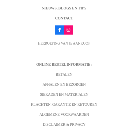
NIEUWS, BLOGS EN TIPS
CONTACT
F
I
a
n
c
s
HERROEPING VAN JE AANKOOP
e
t
b
a
o
g
o
r
k
a
m
ONLINE BESTELINFORMATIE:
BETALEN
AFHALEN EN BEZORGEN
SIERADEN EN MATERIALEN
KLACHTEN, GARANTIE EN RETOUREN
ALGEMENE VOORWAARDEN
DISCLAIMER & PRIVACY