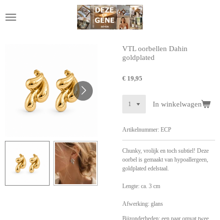
Ga
direct
naar
de
hoofdinhoud
VTL oorbellen Dahin
goldplated
€ 19,95
In winkelwagen
Artikelnummer:
ECP
Chunky, vrolijk en toch subtiel! Deze
oorbel is gemaakt van hypoallergeen,
goldplated edelstaal.
Lengte: ca. 3 cm
Afwerking: glans
Bijzonderheden: een paar omvat twee