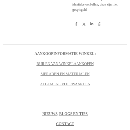
identieke oorbellen, deze zijn niet
gespiegeld
D
D
S
D
e
e
h
e
l
e
a
l
e
l
r
e
n
e
n
AANKOOPINFORMATIE WINKEL:
RUILEN VAN WINKELAANKOPEN
SIERADEN EN MATERIALEN
ALGEMENE VOORWAARDEN
NIEUWS, BLOGS EN TIPS
CONTACT