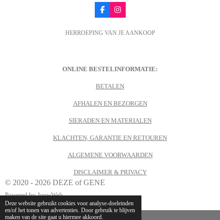
F
I
a
n
c
s
HERROEPING VAN JE AANKOOP
e
t
b
a
o
g
o
r
k
a
m
ONLINE BESTELINFORMATIE:
BETALEN
AFHALEN EN BEZORGEN
SIERADEN EN MATERIALEN
KLACHTEN, GARANTIE EN RETOUREN
ALGEMENE VOORWAARDEN
DISCLAIMER & PRIVACY
© 2020 - 2026 DEZE of GENE
Powered by
JouwWeb
Deze website gebruikt cookies voor analyse-doeleinden
en/of het tonen van advertenties. Door gebruik te blijven
maken van de site gaat u hiermee akkoord.