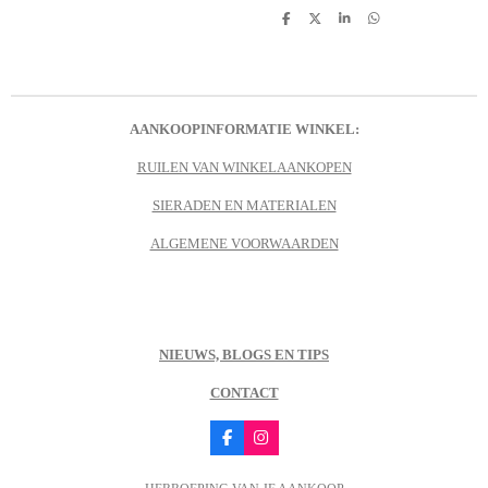
D
D
S
D
e
e
h
e
l
e
a
l
e
l
r
e
n
e
n
AANKOOPINFORMATIE WINKEL:
RUILEN VAN WINKELAANKOPEN
SIERADEN EN MATERIALEN
ALGEMENE VOORWAARDEN
NIEUWS, BLOGS EN TIPS
CONTACT
F
I
a
n
c
s