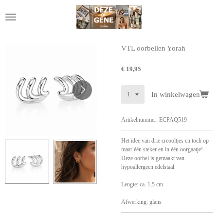
Ga
direct
naar
de
hoofdinhoud
VTL oorbellen Yorah
€ 19,95
In winkelwagen
Artikelnummer:
ECPAQ519
Het idee van drie creooltjes en toch op
maar één steker en in één oorgaatje!
Deze oorbel is gemaakt van
hypoallergeen edelstaal.
Lengte: ca. 1,5 cm
Afwerking: glans