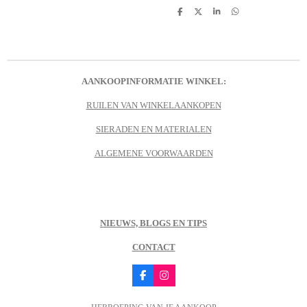
D
D
S
D
e
e
h
e
l
e
a
l
e
l
r
e
n
e
n
AANKOOPINFORMATIE WINKEL:
RUILEN VAN WINKELAANKOPEN
SIERADEN EN MATERIALEN
ALGEMENE VOORWAARDEN
NIEUWS, BLOGS EN TIPS
CONTACT
F
I
a
n
c
s