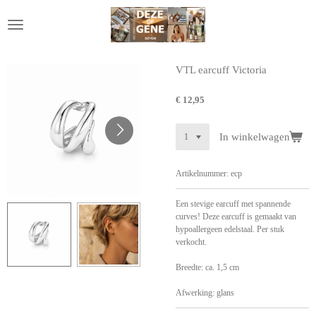
Ga
direct
naar
de
hoofdinhoud
VTL earcuff Victoria
€ 12,95
In winkelwagen
Artikelnummer:
ecp
Een stevige earcuff met spannende
curves! Deze earcuff is gemaakt van
hypoallergeen edelstaal. Per stuk
verkocht.
Breedte: ca. 1,5 cm
Afwerking: glans