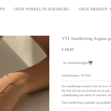
NS
ONZE WINKEL IN DOESBURG
ONZE MERKEN
VTL handketting Argana go
€ 19,95
In winkelwagen
Artikelnummer:
ECP205
Een handketting bestaat in feite uit twee 
één deel sluit als een armband om de pol
schakelketting met enkele tot meerdere, de
Deze handketting is gemaakt van goldplate