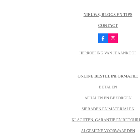
NIEUWS, BLOGS EN TIPS
CONTACT
F
I
a
n
c
s
HERROEPING VAN JE AANKOOP
e
t
b
a
o
g
o
r
k
a
m
ONLINE BESTELINFORMATIE:
BETALEN
AFHALEN EN BEZORGEN
SIERADEN EN MATERIALEN
KLACHTEN, GARANTIE EN RETOUR
ALGEMENE VOORWAARDEN