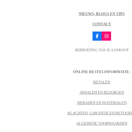
NIEUWS, BLOGS EN TIPS
CONTACT
F
I
a
n
c
s
HERROEPING VAN JE AANKOOP
e
t
b
a
o
g
o
r
k
a
m
ONLINE BESTELINFORMATIE:
BETALEN
AFHALEN EN BEZORGEN
SIERADEN EN MATERIALEN
KLACHTEN, GARANTIE EN RETOUR
ALGEMENE VOORWAARDEN