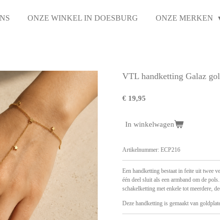
NS
ONZE WINKEL IN DOESBURG
ONZE MERKEN
VTL handketting Galaz gol
€ 19,95
In winkelwagen
Artikelnummer:
ECP216
Een handketting bestaat in feite uit twee 
één deel sluit als een armband om de pol
schakelketting met enkele tot meerdere, de
Deze handketting is gemaakt van goldplate