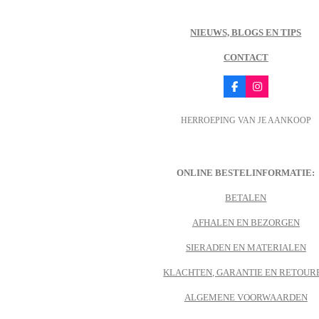
NIEUWS, BLOGS EN TIPS
CONTACT
F
I
a
n
c
s
HERROEPING VAN JE AANKOOP
e
t
b
a
o
g
o
r
k
a
m
ONLINE BESTELINFORMATIE:
BETALEN
AFHALEN EN BEZORGEN
SIERADEN EN MATERIALEN
KLACHTEN, GARANTIE EN RETOUR
ALGEMENE VOORWAARDEN