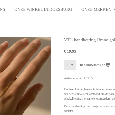
NS
ONZE WINKEL IN DOESBURG
ONZE MERKEN
VTL handketting Ifrane go
€ 19,95
In winkelwagen
Artikelnummer:
ECP353
Een handketting bestaat in feite uit twee 
één deel sluit als een armband om de pol
schakelketting met enkele tot meerdere, de
Deze handketting met blokjes en meerdere 
edelstaal.