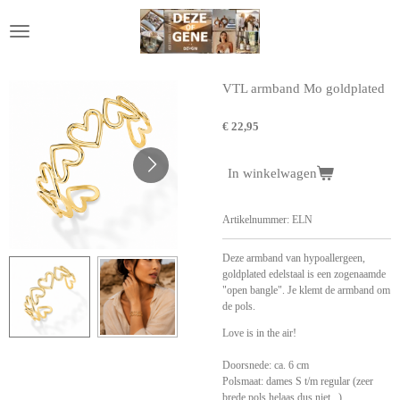
Ga
direct
naar
de
hoofdinhoud
VTL armband Mo goldplated
€ 22,95
In winkelwagen
Artikelnummer:
ELN
Deze armband van hypoallergeen,
goldplated edelstaal is een zogenaamde
"open bangle". Je klemt de armband om
de pols.
Love is in the air!
Doorsnede: ca. 6 cm
Polsmaat: dames S t/m regular (zeer
brede pols helaas dus niet...)