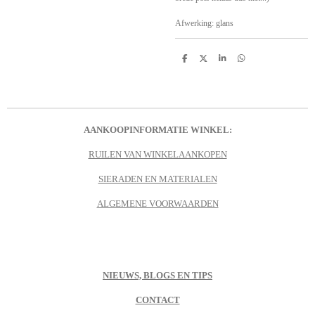
Afwerking: glans
D
D
S
D
e
e
h
e
l
e
a
l
e
l
r
e
n
e
n
AANKOOPINFORMATIE WINKEL:
RUILEN VAN WINKELAANKOPEN
SIERADEN EN MATERIALEN
ALGEMENE VOORWAARDEN
NIEUWS, BLOGS EN TIPS
CONTACT