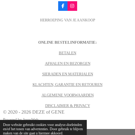
F
I
a
n
c
s
HERROEPING VAN JE AANKOOP
e
t
b
a
o
g
o
r
k
a
m
ONLINE BESTELINFORMATIE:
BETALEN
AFHALEN EN BEZORGEN
SIERADEN EN MATERIALEN
KLACHTEN, GARANTIE EN RETOUREN
ALGEMENE VOORWAARDEN
DISCLAIMER & PRIVACY
© 2020 - 2026 DEZE of GENE
Powered by
JouwWeb
Deze website gebruikt cookies voor analyse-doeleinden
en/of het tonen van advertenties. Door gebruik te blijven
maken van de site gaat u hiermee akkoord.