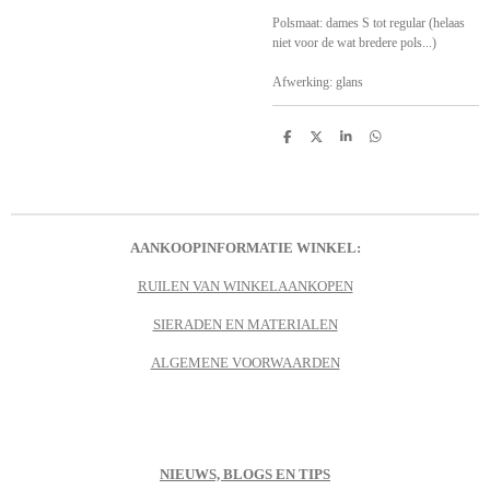
Polsmaat: dames S tot regular (helaas
niet voor de wat bredere pols...)
Afwerking: glans
D
D
S
D
e
e
h
e
l
e
a
l
e
l
r
e
n
e
n
AANKOOPINFORMATIE WINKEL:
RUILEN VAN WINKELAANKOPEN
SIERADEN EN MATERIALEN
ALGEMENE VOORWAARDEN
NIEUWS, BLOGS EN TIPS