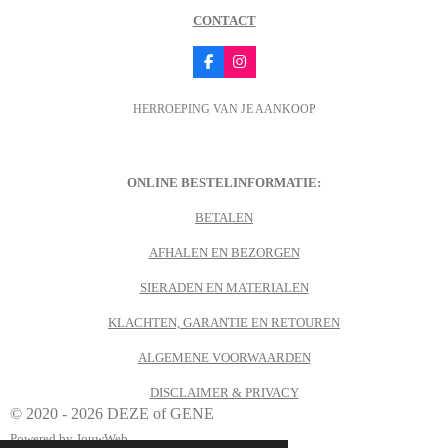
CONTACT
F
I
a
n
c
s
HERROEPING VAN JE AANKOOP
e
t
b
a
o
g
o
r
k
a
m
ONLINE BESTELINFORMATIE:
BETALEN
AFHALEN EN BEZORGEN
SIERADEN EN MATERIALEN
KLACHTEN, GARANTIE EN RETOUREN
ALGEMENE VOORWAARDEN
DISCLAIMER & PRIVACY
© 2020 - 2026 DEZE of GENE
Powered by
JouwWeb