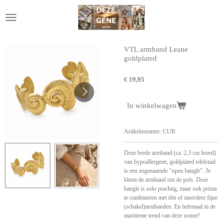
Ga
direct
naar
de
hoofdinhoud
VTL armband Leane
goldplated
€ 19,95
In winkelwagen
Artikelnummer:
CUB
Deze brede armband (ca. 2,3 cm breed)
van hypoallergeen, goldplated edelstaal
is een zogenaamde "open bangle". Je
klemt de armband om de pols. Deze
bangle is solo prachtig, maar ook prima
te combineren met één of meerdere fijne
(schakel)armbanden. En helemaal in de
maritieme trend van deze zomer!