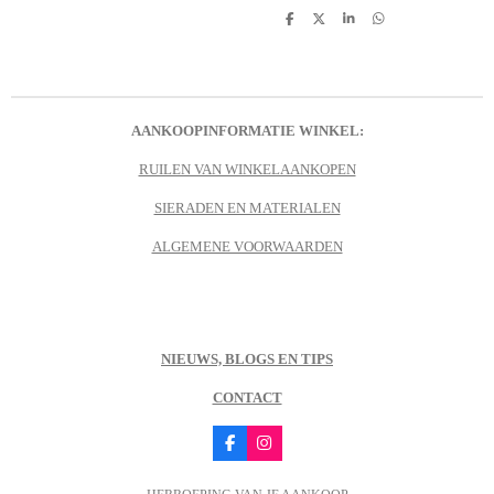
D
D
S
D
e
e
h
e
l
e
a
l
e
l
r
e
n
e
n
AANKOOPINFORMATIE WINKEL:
RUILEN VAN WINKELAANKOPEN
SIERADEN EN MATERIALEN
ALGEMENE VOORWAARDEN
NIEUWS, BLOGS EN TIPS
CONTACT
F
I
a
n
c
s