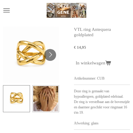
Ga
direct
naar
de
hoofdinhoud
VTL ring Antequera
goldplated
€ 14,95
In winkelwagen
Artikelnummer:
CUB
Deze ring is gemaakt van
hypoallergeen, goldplated edelstaal.
De ring is verstelbaar aan de bovenzijde
en daarmee geschikt voor ringmaat 16
t/m 19.
Afwerking: glans