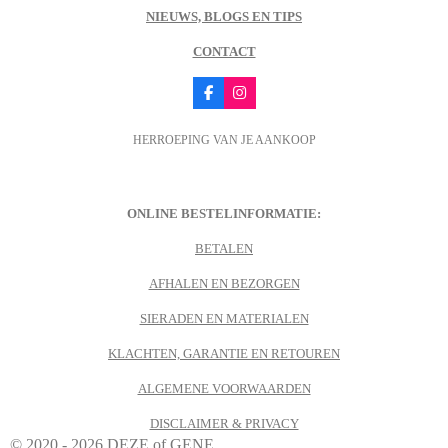
NIEUWS, BLOGS EN TIPS
CONTACT
F
I
a
n
c
s
HERROEPING VAN JE AANKOOP
e
t
b
a
o
g
o
r
k
a
m
ONLINE BESTELINFORMATIE:
BETALEN
AFHALEN EN BEZORGEN
SIERADEN EN MATERIALEN
KLACHTEN, GARANTIE EN RETOUREN
ALGEMENE VOORWAARDEN
DISCLAIMER & PRIVACY
© 2020 - 2026 DEZE of GENE