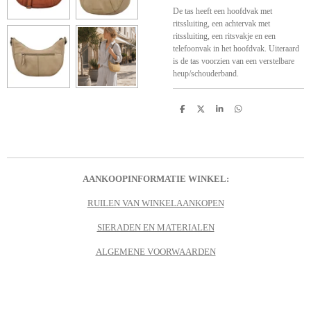
De tas heeft een hoofdvak met
ritssluiting, een achtervak met
ritssluiting, een ritsvakje en een
telefoonvak in het hoofdvak. Uiteraard
is de tas voorzien van een verstelbare
heup/schouderband.
D
D
S
D
e
e
h
e
l
e
a
l
e
l
r
e
n
e
n
AANKOOPINFORMATIE WINKEL:
RUILEN VAN WINKELAANKOPEN
SIERADEN EN MATERIALEN
ALGEMENE VOORWAARDEN