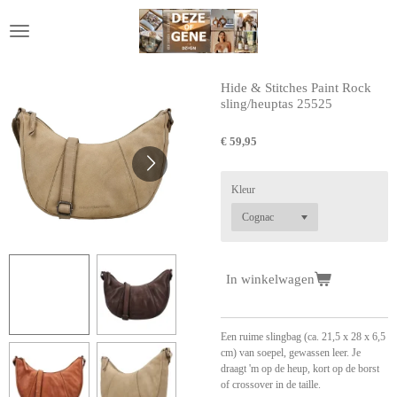
Ga
direct
naar
de
hoofdinhoud
Hide & Stitches Paint Rock
sling/heuptas 25525
€ 59,95
Kleur
In winkelwagen
Een ruime slingbag (ca. 21,5 x 28 x 6,5
cm) van soepel, gewassen leer. Je
draagt 'm op de heup, kort op de borst
of crossover in de taille.