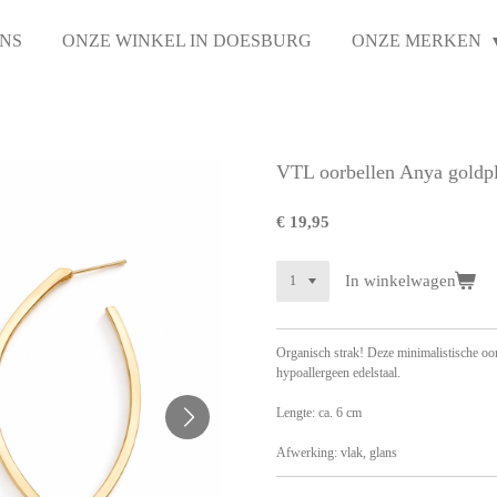
NS
ONZE WINKEL IN DOESBURG
ONZE MERKEN
VTL oorbellen Anya goldp
€ 19,95
In winkelwagen
Organisch strak! Deze minimalistische oor
hypoallergeen edelstaal.
Lengte: ca. 6 cm
Afwerking: vlak, glans