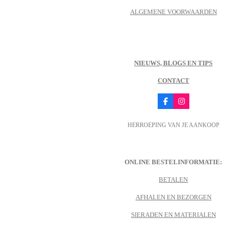
ALGEMENE VOORWAARDEN
NIEUWS, BLOGS EN TIPS
CONTACT
F
I
a
n
c
s
HERROEPING VAN JE AANKOOP
e
t
b
a
o
g
o
r
k
a
m
ONLINE BESTELINFORMATIE:
BETALEN
AFHALEN EN BEZORGEN
SIERADEN EN MATERIALEN