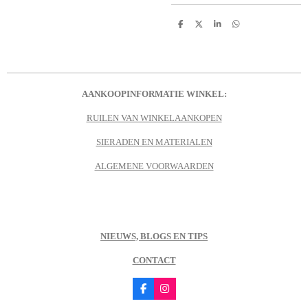
D
D
S
D
e
e
h
e
l
e
a
l
e
l
r
e
n
e
n
AANKOOPINFORMATIE WINKEL:
RUILEN VAN WINKELAANKOPEN
SIERADEN EN MATERIALEN
ALGEMENE VOORWAARDEN
NIEUWS, BLOGS EN TIPS
CONTACT
F
I
a
n