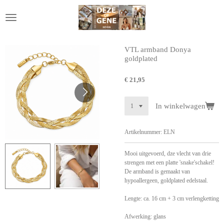
Ga
direct
naar
de
hoofdinhoud
VTL armband Donya
goldplated
€ 21,95
In winkelwagen
Artikelnummer:
ELN
Mooi uitgevoerd, dze vlecht van drie
strengen met een platte 'snake'schakel!
De armband is gemaakt van
hypoallergeen, goldplated edelstaal.
Lengte: ca. 16 cm + 3 cm verlengketting
Afwerking:
glans