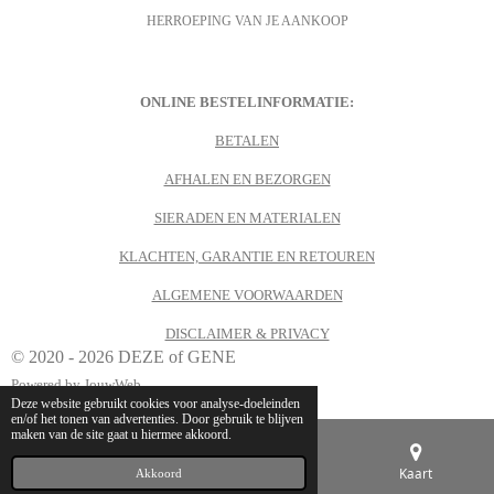
c
s
HERROEPING VAN JE AANKOOP
e
t
b
a
o
g
o
r
k
a
m
ONLINE BESTELINFORMATIE:
BETALEN
AFHALEN EN BEZORGEN
SIERADEN EN MATERIALEN
KLACHTEN, GARANTIE EN RETOUREN
ALGEMENE VOORWAARDEN
DISCLAIMER & PRIVACY
© 2020 - 2026 DEZE of GENE
Powered by
JouwWeb
Deze website gebruikt cookies voor analyse-doeleinden
en/of het tonen van advertenties. Door gebruik te blijven
maken van de site gaat u hiermee akkoord.
E-mailadres
Telefoonnummer
Kaart
Akkoord