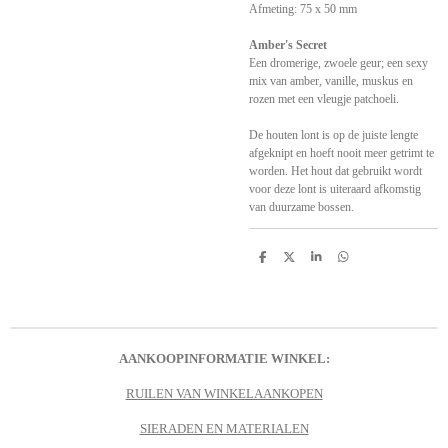
Afmeting: 75 x 50 mm
Amber's Secret
Een dromerige, zwoele geur; een sexy
mix van amber, vanille, muskus en
rozen met een vleugje patchoeli.
De houten lont is op de juiste lengte
afgeknipt en hoeft nooit meer getrimt te
worden. Het hout dat gebruikt wordt
voor deze lont is uiteraard afkomstig
van duurzame bossen.
D
D
S
D
e
e
h
e
l
e
a
l
e
l
r
e
n
e
n
AANKOOPINFORMATIE WINKEL:
RUILEN VAN WINKELAANKOPEN
SIERADEN EN MATERIALEN