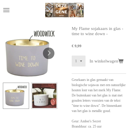
Ga
direct
naar
de
hoofdinhoud
My Flame sojakaars in glas -
time to wine down -
€ 9,99
In winkelwagen
Geurkaars in glas gemaakt van
biologische sojawas met een natuurlijke
houten lont van het merk My Flame.
De buitenkant van het glas is mat met
gouden letters voorzien van de tekst
"time to wine down".
De binnenkant
van het glas is metallic goud.
Geur: Amber's Secret
Brandduur: ca. 25 uur