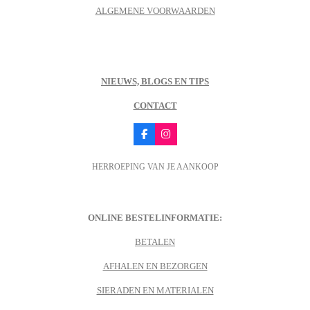
ALGEMENE VOORWAARDEN
NIEUWS, BLOGS EN TIPS
CONTACT
F
I
a
n
c
s
HERROEPING VAN JE AANKOOP
e
t
b
a
o
g
o
r
k
a
m
ONLINE BESTELINFORMATIE:
BETALEN
AFHALEN EN BEZORGEN
SIERADEN EN MATERIALEN