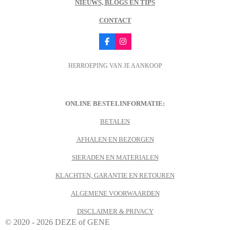
NIEUWS, BLOGS EN TIPS
CONTACT
F
I
a
n
c
s
HERROEPING VAN JE AANKOOP
e
t
b
a
o
g
o
r
k
a
m
ONLINE BESTELINFORMATIE:
BETALEN
AFHALEN EN BEZORGEN
SIERADEN EN MATERIALEN
KLACHTEN, GARANTIE EN RETOUREN
ALGEMENE VOORWAARDEN
DISCLAIMER & PRIVACY
© 2020 - 2026 DEZE of GENE