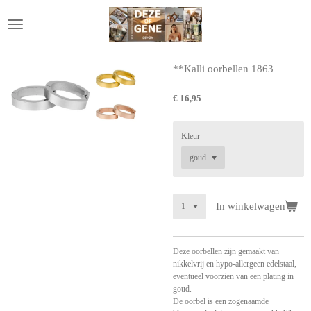
Ga
direct
naar
de
hoofdinhoud
**Kalli oorbellen 1863
€ 16,95
Kleur
In winkelwagen
Deze oorbellen zijn gemaakt van
nikkelvrij en hypo-allergeen edelstaal,
eventueel voorzien van een plating in
goud.
De oorbel is een zogenaamde