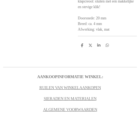
klapcreool: sluiten met een makkelijke
en stevige klik!
Doorsnede: 20 mm
Breed: ca. 4 mm
Afwerking: vlak, mat
D
D
S
D
e
e
h
e
l
e
a
l
e
l
r
e
n
e
n
AANKOOPINFORMATIE WINKEL:
RUILEN VAN WINKELAANKOPEN
SIERADEN EN MATERIALEN
ALGEMENE VOORWAARDEN