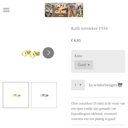
Ga
direct
naar
de
hoofdinhoud
Kalli oorsteker 1934
€ 6,95
Kleur
In winkelwagen
Deze oorstekers (6 mm) in de vorm van
een open rondje zijn gemaakt van
hypoallergeen edelstaal, eventueel
voorzien van een plating in goud.