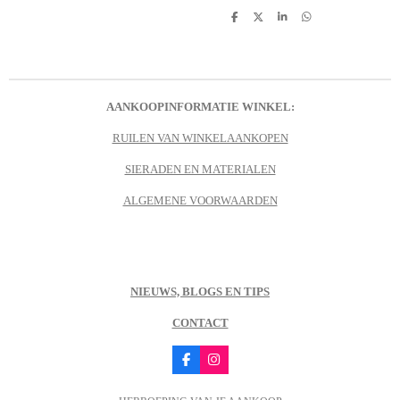
D
D
S
D
e
e
h
e
l
e
a
l
e
l
r
e
n
e
n
AANKOOPINFORMATIE WINKEL:
RUILEN VAN WINKELAANKOPEN
SIERADEN EN MATERIALEN
ALGEMENE VOORWAARDEN
NIEUWS, BLOGS EN TIPS
CONTACT
F
I
a
n
c
s