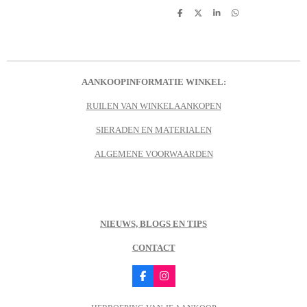
D
D
S
D
e
e
h
e
l
e
a
l
e
l
r
e
n
e
n
AANKOOPINFORMATIE WINKEL:
RUILEN VAN WINKELAANKOPEN
SIERADEN EN MATERIALEN
ALGEMENE VOORWAARDEN
NIEUWS, BLOGS EN TIPS
CONTACT
F
I
a
n
c
s