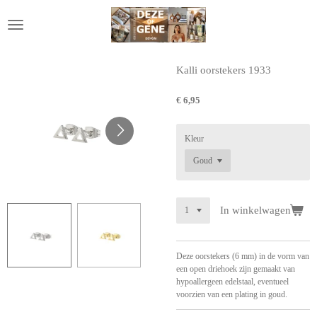
Ga
direct
naar
de
hoofdinhoud
Kalli oorstekers 1933
€ 6,95
Kleur
In winkelwagen
Deze oorstekers (6 mm) in de vorm van
een open driehoek zijn gemaakt van
hypoallergeen edelstaal, eventueel
voorzien van een plating in goud.