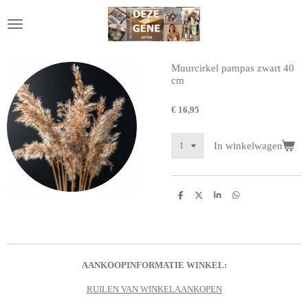
Ga
direct
naar
de
hoofdinhoud
Muurcirkel pampas zwart 40
cm
€ 16,95
In winkelwagen
D
D
S
D
e
e
h
e
l
e
a
l
e
l
r
e
n
e
n
AANKOOPINFORMATIE WINKEL:
RUILEN VAN WINKELAANKOPEN