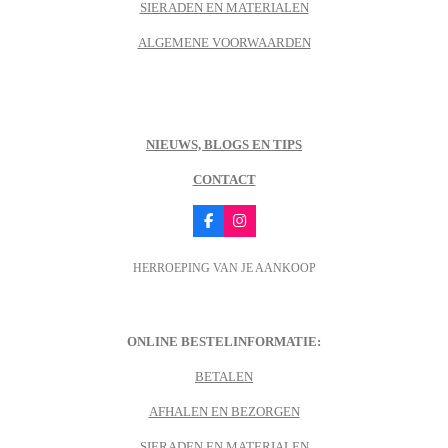
SIERADEN EN MATERIALEN
ALGEMENE VOORWAARDEN
NIEUWS, BLOGS EN TIPS
CONTACT
F
I
a
n
c
s
HERROEPING VAN JE AANKOOP
e
t
b
a
o
g
o
r
k
a
m
ONLINE BESTELINFORMATIE:
BETALEN
AFHALEN EN BEZORGEN
SIERADEN EN MATERIALEN