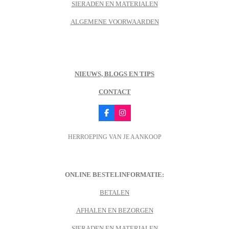
SIERADEN EN MATERIALEN
ALGEMENE VOORWAARDEN
NIEUWS, BLOGS EN TIPS
CONTACT
F
I
a
n
c
s
HERROEPING VAN JE AANKOOP
e
t
b
a
o
g
o
r
k
a
m
ONLINE BESTELINFORMATIE:
BETALEN
AFHALEN EN BEZORGEN
SIERADEN EN MATERIALEN