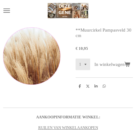
Ga
direct
naar
de
hoofdinhoud
**Muurcirkel Pampasveld 30
cm
€ 10,95
In winkelwagen
D
D
S
D
e
e
h
e
l
e
a
l
e
l
r
e
n
e
n
AANKOOPINFORMATIE WINKEL:
RUILEN VAN WINKELAANKOPEN