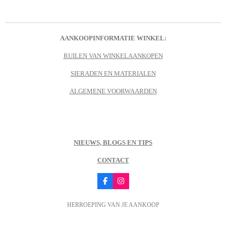
l
e
a
l
e
l
r
e
n
e
n
AANKOOPINFORMATIE WINKEL:
RUILEN VAN WINKELAANKOPEN
SIERADEN EN MATERIALEN
ALGEMENE VOORWAARDEN
NIEUWS, BLOGS EN TIPS
CONTACT
F
I
a
n
c
s
HERROEPING VAN JE AANKOOP
e
t
b
a
o
g