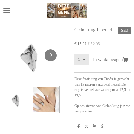
Ga
direct
naar
de
hoofdinhoud
Ciclón ring Libertad
Sale!
€ 15,00
€ 52,95
In winkelwagen
Deze fraaie ring van Ciclón is gemaakt
van 15 micron verzilverd metaal. De
ring is verstelbaar van ringmaat 17,5 tot
19,5.
Op een sieraad van Ciclón krijg je twee
jaar garantie.
D
D
S
D
e
e
h
e