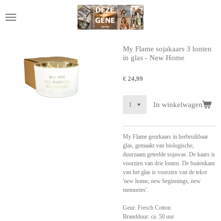
Ga
direct
naar
de
hoofdinhoud
My Flame sojakaars 3 lonten
in glas - New Home
€ 24,99
In winkelwagen
My Flame geurkaars in herbruikbaar
glas, gemaakt van biologische,
duurzaam geteelde sojawas. De kaars is
voorzien van drie lonten.
De buitenkant
van het glas is voorzien van de tekst
'new home, new beginnings, new
memories'.
Geur: Fresch Cotton
Brandduur: ca. 50 uur