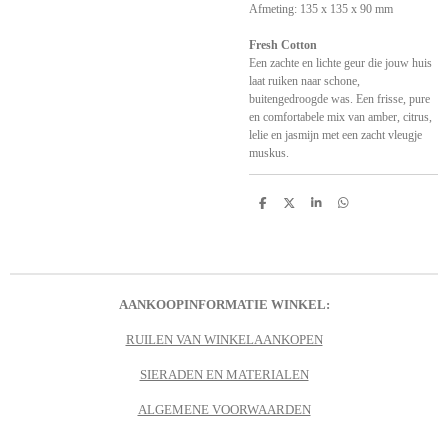
Afmeting: 135 x 135 x 90 mm
Fresh Cotton
Een zachte en lichte geur die jouw huis
laat ruiken naar schone,
buitengedroogde was. Een frisse, pure
en comfortabele mix van amber, citrus,
lelie en jasmijn met een zacht vleugje
muskus.
D
D
S
D
e
e
h
e
l
e
a
l
e
l
r
e
n
e
n
AANKOOPINFORMATIE WINKEL:
RUILEN VAN WINKELAANKOPEN
SIERADEN EN MATERIALEN
ALGEMENE VOORWAARDEN