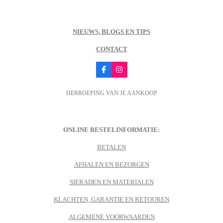
NIEUWS, BLOGS EN TIPS
CONTACT
F
I
a
n
c
s
HERROEPING VAN JE AANKOOP
e
t
b
a
o
g
o
r
k
a
m
ONLINE BESTELINFORMATIE:
BETALEN
AFHALEN EN BEZORGEN
SIERADEN EN MATERIALEN
KLACHTEN, GARANTIE EN RETOUREN
ALGEMENE VOORWAARDEN