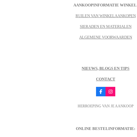
AANKOOPINFORMATIE WINKEL
RUILEN VAN WINKELAANKOPEN
SIERADEN EN MATERIALEN
ALGEMENE VOORWAARDEN
NIEUWS, BLOGS EN TIPS
CONTACT
F
I
a
n
c
s
HERROEPING VAN JE AANKOOP
e
t
b
a
o
g
o
r
k
a
m
ONLINE BESTELINFORMATIE: