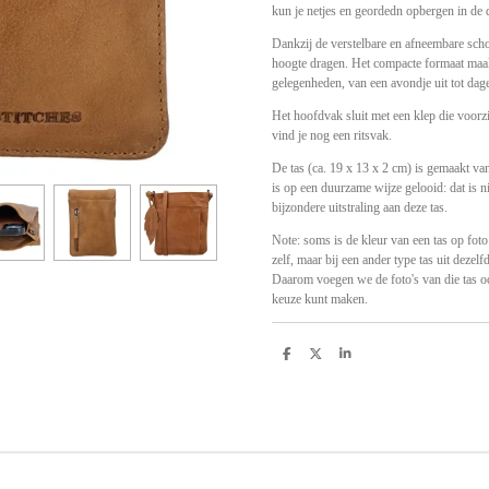
kun je netjes en geordedn opbergen in de
Dankzij de verstelbare en afneembare sch
hoogte dragen. Het compacte formaat maak
gelegenheden, van een avondje uit tot dage
Het hoofdvak sluit met een klep die voorzi
vind je nog een ritsvak.
De tas (ca. 19 x 13 x 2 cm) is gemaakt van
is op een duurzame wijze gelooid: dat is ni
bijzondere uitstraling aan deze tas.
Note: soms is de kleur van een tas op foto
zelf, maar bij een ander type tas uit dezel
Daarom voegen we de foto's van die tas ook
keuze kunt maken.
D
D
S
e
e
h
l
e
a
e
l
r
n
e