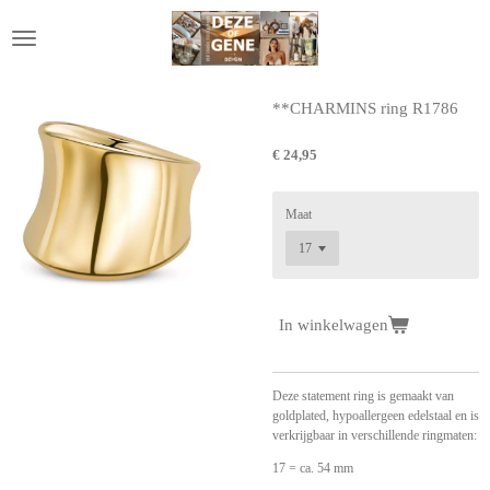
Ga
direct
naar
de
hoofdinhoud
**CHARMINS ring R1786
€ 24,95
Maat
In winkelwagen
Deze statement ring is gemaakt van
goldplated, hypoallergeen edelstaal en is
verkrijgbaar in verschillende ringmaten:
17 = ca. 54 mm