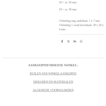
18 = ca. 56 mm
19 = ca. 58 mm
•Afmeting ring onderkant: 1 x 7 mm
•Afmeting 1 ovaal bovenkant: 20 x 20 x
4 mm
D
D
S
D
e
e
h
e
l
e
a
l
e
l
r
e
n
e
n
AANKOOPINFORMATIE WINKEL:
RUILEN VAN WINKELAANKOPEN
SIERADEN EN MATERIALEN
ALGEMENE VOORWAARDEN