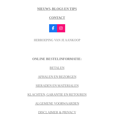
NIEUWS, BLOGS EN TIPS
CONTACT
F
I
a
n
c
s
HERROEPING VAN JE AANKOOP
e
t
b
a
o
g
o
r
k
a
m
ONLINE BESTELINFORMATIE:
BETALEN
AFHALEN EN BEZORGEN
SIERADEN EN MATERIALEN
KLACHTEN, GARANTIE EN RETOUREN
ALGEMENE VOORWAARDEN
DISCLAIMER & PRIVACY