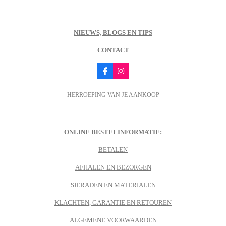
NIEUWS, BLOGS EN TIPS
CONTACT
F
I
a
n
c
s
HERROEPING VAN JE AANKOOP
e
t
b
a
o
g
o
r
k
a
m
ONLINE BESTELINFORMATIE:
BETALEN
AFHALEN EN BEZORGEN
SIERADEN EN MATERIALEN
KLACHTEN, GARANTIE EN RETOUREN
ALGEMENE VOORWAARDEN