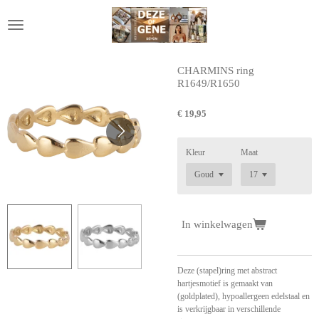
Ga
direct
naar
de
hoofdinhoud
CHARMINS ring
R1649/R1650
€ 19,95
Kleur
Maat
In winkelwagen
Deze (stapel)ring met abstract
hartjesmotief is gemaakt van
(goldplated), hypoallergeen edelstaal en
is verkrijgbaar in verschillende