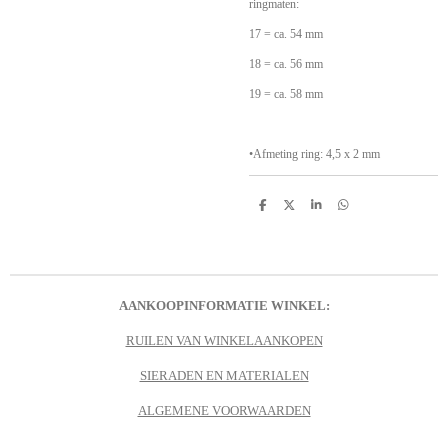
ringmaten:
17 = ca. 54 mm
18 = ca. 56 mm
19 = ca. 58 mm
•Afmeting ring: 4,5 x 2 mm
D
D
S
D
e
e
h
e
l
e
a
l
e
l
r
e
n
e
n
AANKOOPINFORMATIE WINKEL:
RUILEN VAN WINKELAANKOPEN
SIERADEN EN MATERIALEN
ALGEMENE VOORWAARDEN