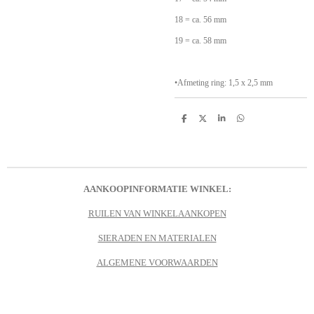
18 = ca. 56 mm
19 = ca. 58 mm
•Afmeting ring: 1,5 x 2,5 mm
D
D
S
D
e
e
h
e
l
e
a
l
e
l
r
e
n
e
n
AANKOOPINFORMATIE WINKEL:
RUILEN VAN WINKELAANKOPEN
SIERADEN EN MATERIALEN
ALGEMENE VOORWAARDEN