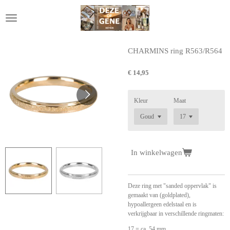
Ga
direct
naar
de
hoofdinhoud
CHARMINS ring R563/R564
€ 14,95
Kleur
Maat
In winkelwagen
Deze ring met "sanded oppervlak" is
gemaakt van (goldplated),
hypoallergeen edelstaal en is
verkrijgbaar in verschillende ringmaten:
17 = ca. 54 mm