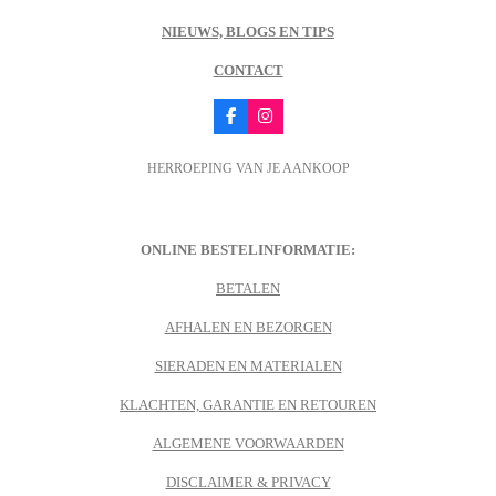
NIEUWS, BLOGS EN TIPS
CONTACT
F
I
a
n
c
s
HERROEPING VAN JE AANKOOP
e
t
b
a
o
g
o
r
k
a
m
ONLINE BESTELINFORMATIE:
BETALEN
AFHALEN EN BEZORGEN
SIERADEN EN MATERIALEN
KLACHTEN, GARANTIE EN RETOUREN
ALGEMENE VOORWAARDEN
DISCLAIMER & PRIVACY